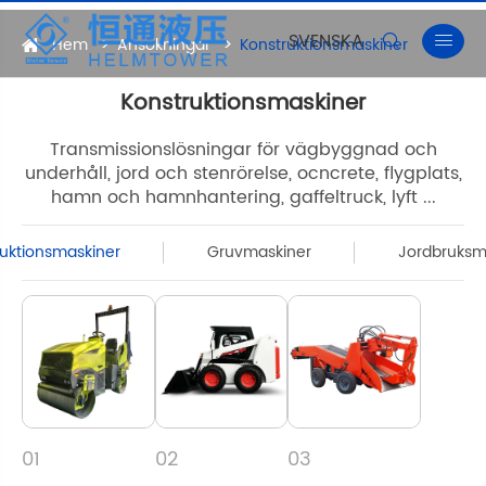
SVENSKA


Hem
Ansökningar
Konstruktionsmaskiner
Konstruktionsmaskiner
Transmissionslösningar för vägbyggnad och
underhåll, jord och stenrörelse, ocncrete, flygplats,
hamn och hamnhantering, gaffeltruck, lyft ...
ruktionsmaskiner
Gruvmaskiner
Jordbruksm
01
02
03