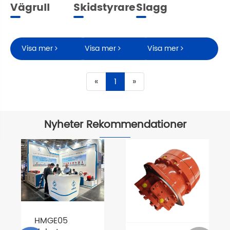
Vägrull
Skidstyrare
Slagg
Visa mer
Visa mer
Visa mer
«
1
»
Nyheter Rekommendationer
HMGE05