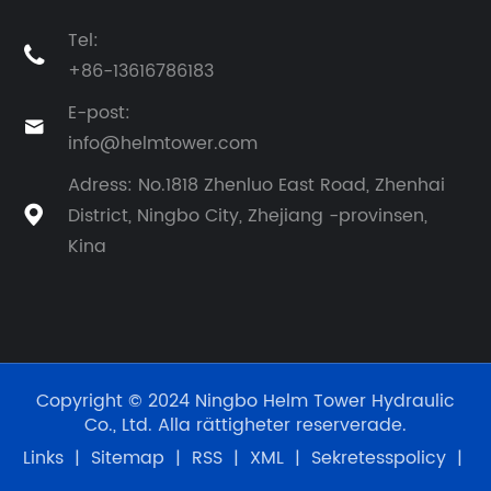
Tel:

+86-13616786183
E-post:

info@helmtower.com
Adress: No.1818 Zhenluo East Road, Zhenhai
District, Ningbo City, Zhejiang -provinsen,

Kina
Copyright © 2024 Ningbo Helm Tower Hydraulic
Co., Ltd. Alla rättigheter reserverade.
Links
|
Sitemap
|
RSS
|
XML
|
Sekretesspolicy
|