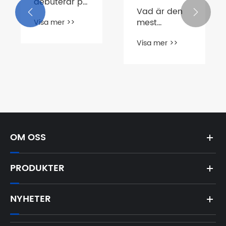
debuterar på
Vad är den
Bauma2025


mest
Visa mer >>
effektiva
Visa mer >>
hydrauliska
motorn?
OM OSS
PRODUKTER
NYHETER