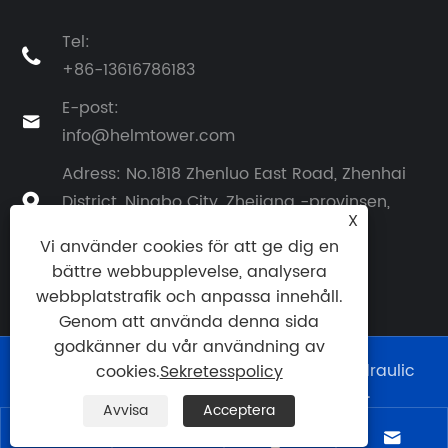
Tel:

+86-13616786183
E-post:

info@helmtower.com
Adress: No.1818 Zhenluo East Road, Zhenhai
District, Ningbo City, Zhejiang -provinsen,

X
Kina
Vi använder cookies för att ge dig en
bättre webbupplevelse, analysera
webbplatstrafik och anpassa innehåll.
Genom att använda denna sida
godkänner du vår användning av
Copyright © 2024 Ningbo Helm Tower Hydraulic
cookies.
Sekretesspolicy
Co., Ltd. Alla rättigheter reserverade.
Avvisa
Acceptera
Links
|
Sitemap
|
RSS
|
XML
|
Sekretesspolicy
|



