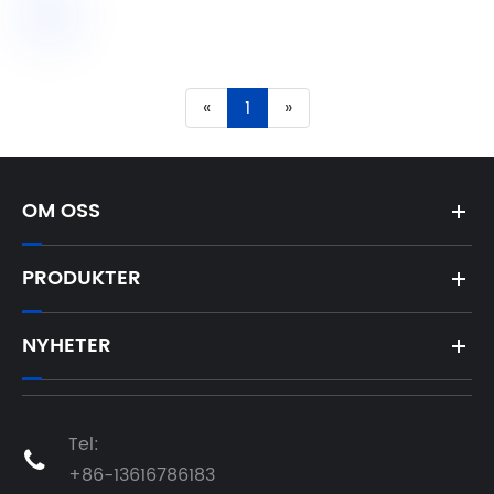
«
1
»
OM OSS
PRODUKTER
NYHETER
Tel:

+86-13616786183