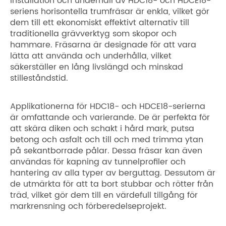
Installation och underhåll av HDC18- och HDCE18-
seriens horisontella trumfräsar är enkla, vilket gör
dem till ett ekonomiskt effektivt alternativ till
traditionella grävverktyg som skopor och
hammare. Fräsarna är designade för att vara
lätta att använda och underhålla, vilket
säkerställer en lång livslängd och minskad
stilleståndstid.
Applikationerna för HDC18- och HDCE18-serierna
är omfattande och varierande. De är perfekta för
att skära diken och schakt i hård mark, putsa
betong och asfalt och till och med trimma ytan
på sekantborrade pålar. Dessa fräsar kan även
användas för kapning av tunnelprofiler och
hantering av alla typer av berguttag. Dessutom är
de utmärkta för att ta bort stubbar och rötter från
träd, vilket gör dem till en värdefull tillgång för
markrensning och förberedelseprojekt.