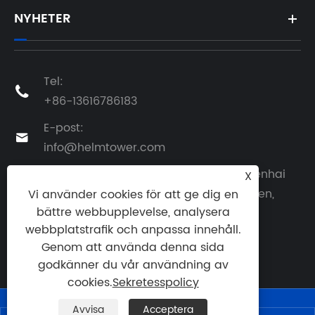
NYHETER
Tel:

+86-13616786183
E-post:

info@helmtower.com
Adress: No.1818 Zhenluo East Road, Zhenhai
X
District, Ningbo City, Zhejiang -provinsen,
Vi använder cookies för att ge dig en

bättre webbupplevelse, analysera
Kina
webbplatstrafik och anpassa innehåll.
Genom att använda denna sida
godkänner du vår användning av
cookies.
Sekretesspolicy
Avvisa
Acceptera
Copyright © 2024 Ningbo Helm Tower Hydraulic