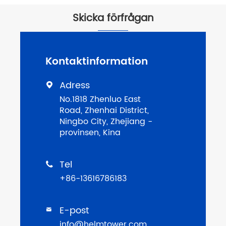
Skicka förfrågan
Kontaktinformation
Adress

No.1818 Zhenluo East
Road, Zhenhai District,
Ningbo City, Zhejiang -
provinsen, Kina
Tel

+86-13616786183
E-post

info@helmtower.com