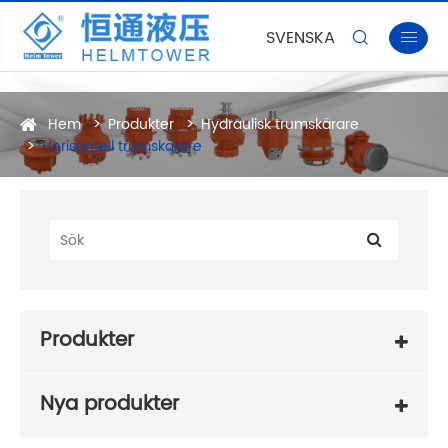
SVENSKA


Hem
Produkter
Hydraulisk trumskärare
Horisontell trumskärare
Produkter
Nya produkter