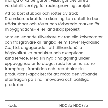
mängd olika bergarter, vilket gör det till ett
värdefullt verktyg för rockutgrävningsprojekt.
Att ta bort stubbar och rötter av träd:
Drumskärets kraftfulla skärning kan enkelt ta bort
trädstubbar och rötter och förbereda marken för
nybyggnations- eller landskapsprojekt.
Som en ledande tillverkare av radiella kolvmotorer
och fräsgrävare är Ningbo Helm Tower Hydraulic
Co., Ltd. engagerade i att tillhandahålla
högkvalitativa produkter och exceptionell
kundservice. Med sin nya anläggning under
uppbyggnad är företaget redo för ännu större
framgång i framtiden och tredubblar sin
produktionskapacitet för att möta den växande
efterfrågan på sina innovativa och pålitliga
produkter.
Koda:
HDC35 HDCE35