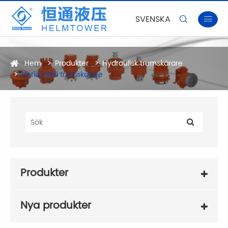
SVENSKA


Hem
Produkter
Hydraulisk trumskärare
Horisontell trumskärare
Produkter
Nya produkter