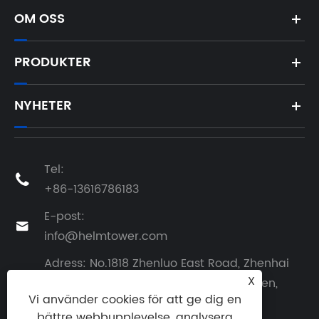
OM OSS
PRODUKTER
NYHETER
Tel:

+86-13616786183
E-post:

info@helmtower.com
Adress: No.1818 Zhenluo East Road, Zhenhai
X
District, Ningbo City, Zhejiang -provinsen,

Vi använder cookies för att ge dig en
Kina
bättre webbupplevelse, analysera