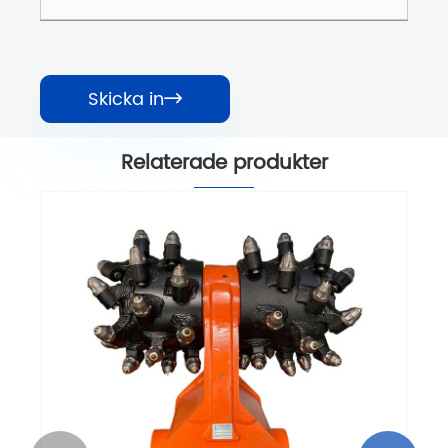
Skicka in

Relaterade produkter
HDC08 HDCE08 Series horisontell
trumskärare
Visa mer >>