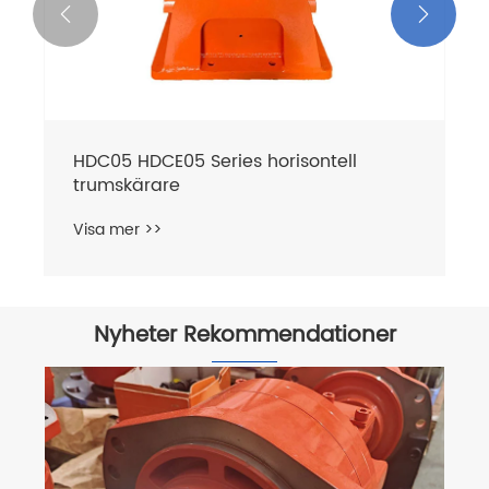


Nyheter Rekommendationer
Vilka är de tre vanligaste typerna av
hydraulmotorer?