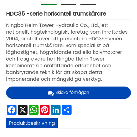
HDC35 -serie horisontell trumskärare
Ningbo Helm Tower Hydraulic Co., Ltd., ett
nationellt högteknologiskt företag som inrättades
2004, är stolt över att presentera HDC35-serien
horisontell trumskärare. Som specialist på
låghastighet, högvridande radiella kolvmotorer
och fräsgrävare har Ningbo Helm Tower
kombinerat sin omfattande erfarenhet och
banbrytande teknik för att skapa detta
imponerande och mångsidiga verktyg.
Skicka förfrågan
Facebook
X
WhatsApp
Pinterest
LinkedIn
Share
Produktbeskrivning